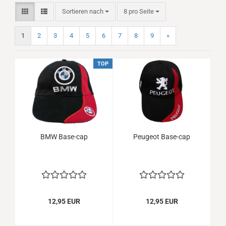
Sortieren nach
pro Seite
Sortieren nach
8 pro Seite
1
2
3
4
5
6
7
8
9
»
TOP
BMW Base-cap
Peugeot Base-cap
12,95 EUR
12,95 EUR