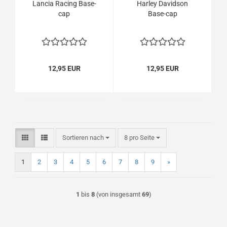
Lancia Racing Base-
Harley Davidson
cap
Base-cap
12,95 EUR
12,95 EUR
Sortieren nach
pro Seite
Sortieren nach
8 pro Seite
1
2
3
4
5
6
7
8
9
»
1
bis
8
(von insgesamt
69
)