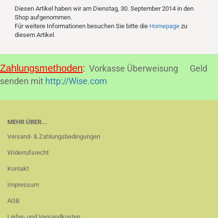
Diesen Artikel haben wir am Dienstag, 30. September 2014 in den
Shop aufgenommen.
Für weitere Informationen besuchen Sie bitte die
Homepage
zu
diesem Artikel.
:
Zahlungsmethoden
Vorkasse Überweisung Geld
senden mit
http://Wise.com
MEHR ÜBER...
Versand- & Zahlungsbedingungen
Widerrufsrecht
Kontakt
Impressum
AGB
Liefer- und Versandkosten